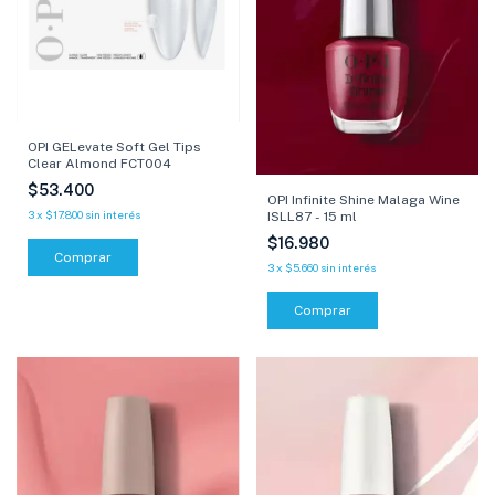
OPI GELevate Soft Gel Tips
Clear Almond FCT004
$53.400
OPI Infinite Shine Malaga Wine
3
x
$17.800
sin interés
ISLL87 - 15 ml
$16.980
3
x
$5.660
sin interés
Comprar