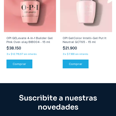
OPI GELevate 4-In-1 Builder Gel
OPI GelColor Intelli-Gel Put It
Pink Over-slay BIB004 - 15 ml
Neutral GCT65 - 15 ml
$38.150
$21.900
3
x
$12.716,67
sin interés
3
x
$7.300
sin interés
Comprar
Suscribite a nuestras
novedades