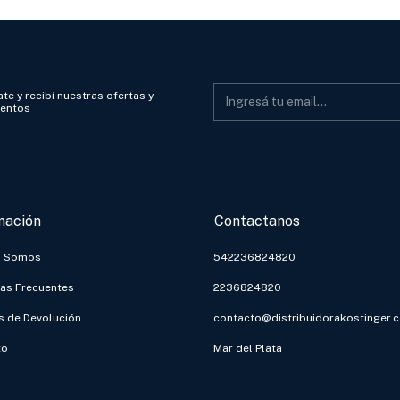
te y recibí nuestras ofertas y
ientos
mación
Contactanos
s Somos
542236824820
as Frecuentes
2236824820
as de Devolución
contacto@distribuidorakostinger.
to
Mar del Plata