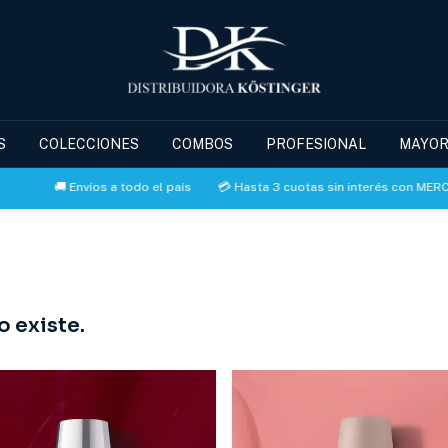
S
COLECCIONES
COMBOS
PROFESIONAL
MAYOR
🚚 Envíos a todo el país
💳 Hasta 3 cuotas sin interés con MERCADO P
 existe.