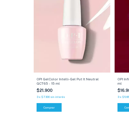
OPI In
OPI GelColor Intelli-Gel Put It Neutral
ml
GCT65 - 15 ml
$16.
$21.900
3
x
$5.6
3
x
$7.300
sin interés
Co
Comprar