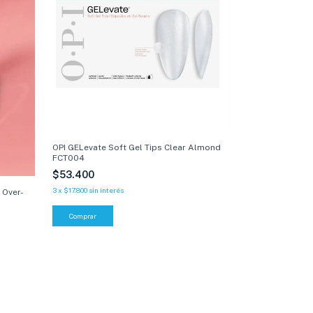
OPI GELevate Soft Gel Tips Clear Almond
FCT004
$53.400
3
x
$17.800
sin interés
k Over-