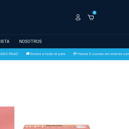
0
ISTA
NOSOTROS
AGO
🚚 Envíos a todo el país
💳 Hasta 3 cuotas sin interés con MERC