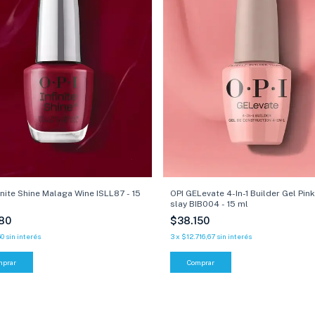
finite Shine Malaga Wine ISLL87 - 15
OPI GELevate 4-In-1 Builder Gel Pin
slay BIB004 - 15 ml
980
$38.150
60
sin interés
3
x
$12.716,67
sin interés
mprar