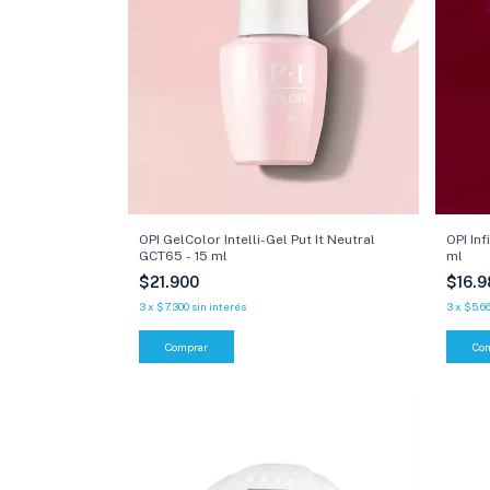
OPI In
OPI GelColor Intelli-Gel Put It Neutral
ml
GCT65 - 15 ml
$16.
$21.900
3
x
$5.6
3
x
$7.300
sin interés
Co
Comprar