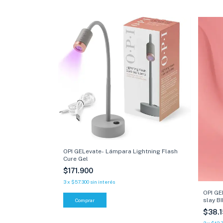
OPI GELevate- Lámpara Lightning Flash
Cure Gel
$171.900
3
x
$57.300
sin interés
OPI GE
slay B
$38.
3
x
$12.7