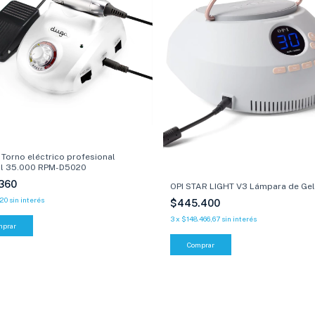
Torno eléctrico profesional
al 35.000 RPM-D5020
.360
OPI STAR LIGHT V3 Lámpara de Gel
120
sin interés
$445.400
3
x
$148.466,67
sin interés
mprar
Comprar