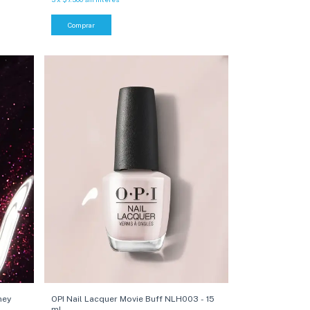
Comprar
ney
OPI Nail Lacquer Movie Buff NLH003 - 15
ml