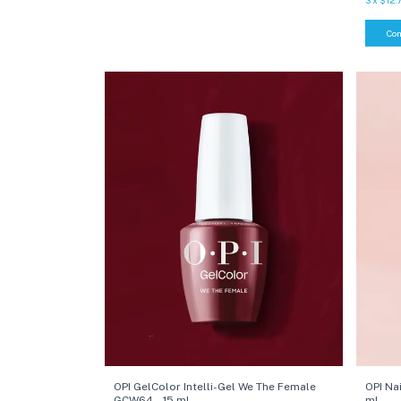
OPI GelColor Intelli-Gel We The Female
OPI Nai
GCW64 - 15 ml
ml