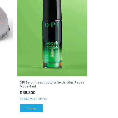
OPI Serum reestructurante de uñas Repair
Mode 9 ml
$36.300
3
x
$12.100
sin interés