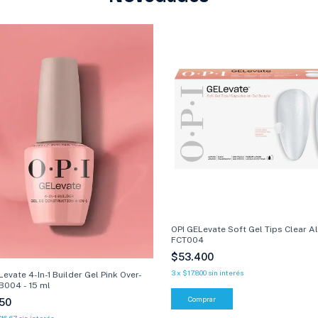
OPI GELevate Soft Gel Tips Clear 
FCT004
$53.400
3
x
$17.800
sin interés
Levate 4-In-1 Builder Gel Pink Over-
IB004 - 15 ml
150
16,67
sin interés