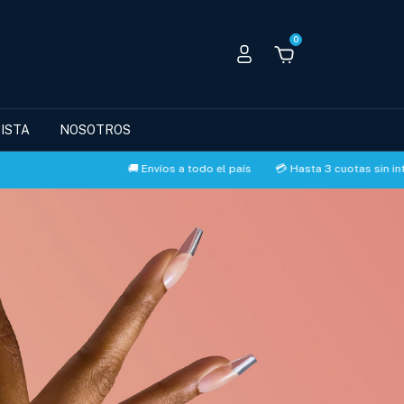
0
ISTA
NOSOTROS
🚚 Envíos a todo el país
💳 Hasta 3 cuotas sin interés con MERCA