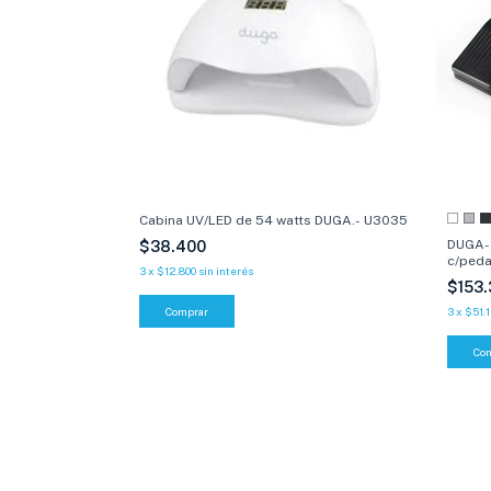
Cabina UV/LED de 54 watts DUGA.- U3035
DUGA- 
$38.400
c/ped
3
x
$12.800
sin interés
$153
Comprar
3
x
$51.
Co