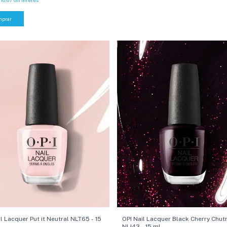
l Lacquer Put it Neutral NLT65 - 15
OPI Nail Lacquer Black Cherry Chut
NLI43 - 15 ml