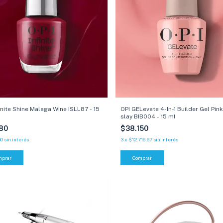
finite Shine Malaga Wine ISLL87 - 15
OPI GELevate 4-In-1 Builder Gel Pin
slay BIB004 - 15 ml
980
$38.150
60
sin interés
3
x
$12.716,67
sin interés
mprar