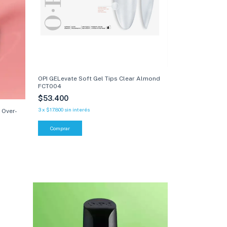
OPI GELevate Soft Gel Tips Clear Almond
FCT004
$53.400
3
x
$17.800
sin interés
k Over-