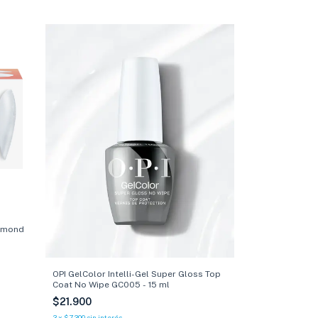
Almond
OPI GelColor Intelli-Gel Super Gloss Top
Coat No Wipe GC005 - 15 ml
$21.900
3
x
$7.300
sin interés