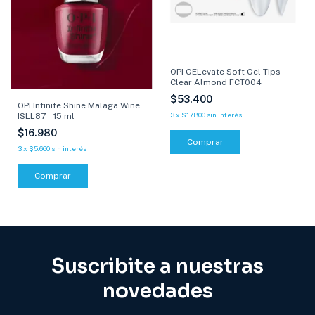
OPI GELevate Soft Gel Tips
Clear Almond FCT004
$53.400
OPI Infinite Shine Malaga Wine
3
x
$17.800
sin interés
ISLL87 - 15 ml
$16.980
3
x
$5.660
sin interés
Comprar
Suscribite a nuestras
novedades