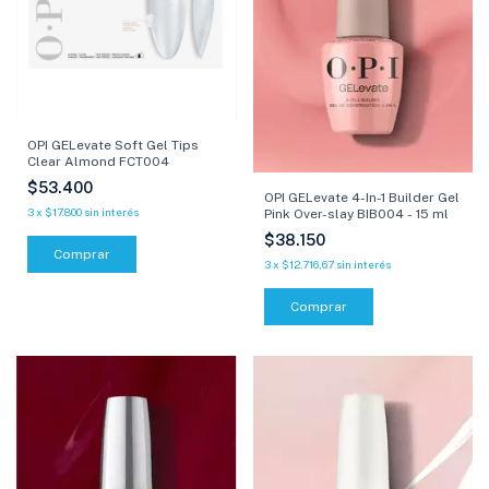
OPI GELevate Soft Gel Tips
Clear Almond FCT004
$53.400
OPI GELevate 4-In-1 Builder Gel
3
x
$17.800
sin interés
Pink Over-slay BIB004 - 15 ml
$38.150
3
x
$12.716,67
sin interés