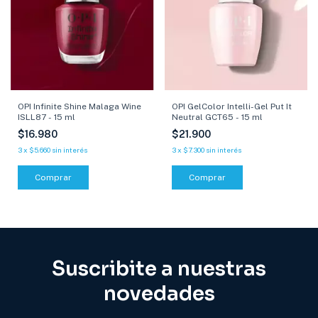
OPI Infinite Shine Malaga Wine
OPI GelColor Intelli-Gel Put It
ISLL87 - 15 ml
Neutral GCT65 - 15 ml
$16.980
$21.900
3
x
$5.660
sin interés
3
x
$7.300
sin interés
Comprar
Comprar
Suscribite a nuestras
novedades