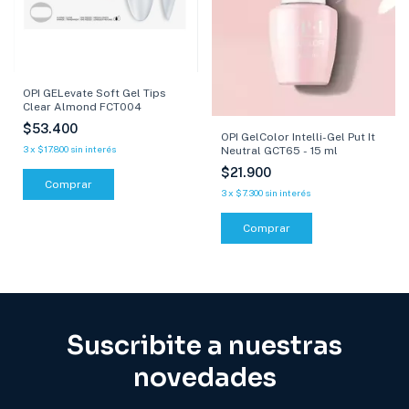
OPI GELevate Soft Gel Tips
Clear Almond FCT004
$53.400
OPI GelColor Intelli-Gel Put It
3
x
$17.800
sin interés
Neutral GCT65 - 15 ml
$21.900
3
x
$7.300
sin interés
Comprar
Suscribite a nuestras
novedades