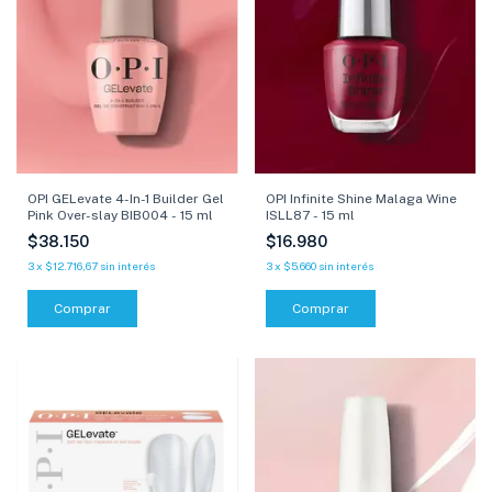
OPI Infinite Shine Malaga Wine
OPI GELevate 4-In-1 Builder Gel
ISLL87 - 15 ml
Pink Over-slay BIB004 - 15 ml
$16.980
$38.150
3
x
$5.660
sin interés
3
x
$12.716,67
sin interés
Comprar