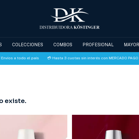
S
COLECCIONES
COMBOS
PROFESIONAL
MAYOR
víos a todo el país
💳 Hasta 3 cuotas sin interés con MERCADO PAGO
 existe.