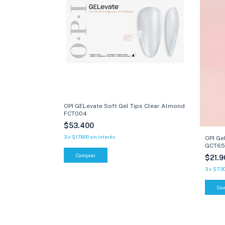
OPI GELevate Soft Gel Tips Clear Almond
FCT004
$53.400
3
x
$17.800
sin interés
OPI Gel
GCT65 
$21.
3
x
$7.3
Co