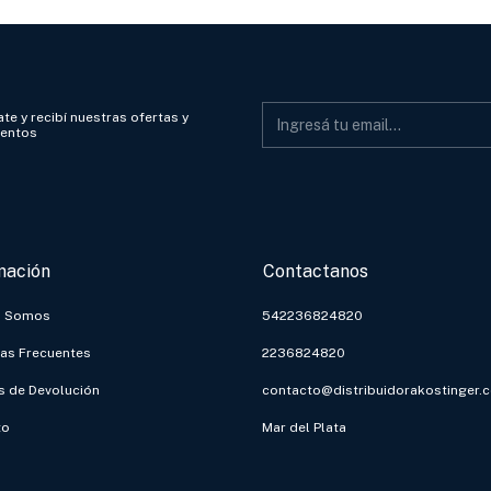
te y recibí nuestras ofertas y
ientos
mación
Contactanos
s Somos
542236824820
as Frecuentes
2236824820
as de Devolución
contacto@distribuidorakostinger.
to
Mar del Plata