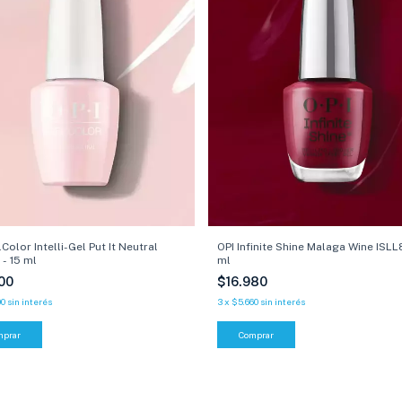
OPI Infinite Shine Malaga Wine ISLL8
Color Intelli-Gel Put It Neutral
ml
- 15 ml
$16.980
900
3
x
$5.660
sin interés
00
sin interés
Comprar
mprar