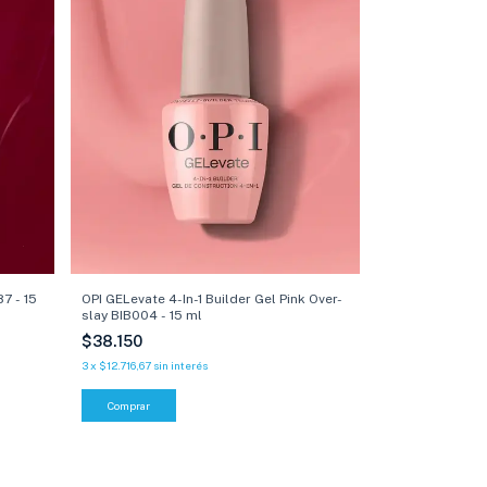
7 - 15
OPI GELevate 4-In-1 Builder Gel Pink Over-
slay BIB004 - 15 ml
$38.150
3
x
$12.716,67
sin interés