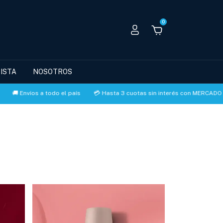
0
ISTA
NOSOTROS
🚚 Envíos a todo el país
💳 Hasta 3 cuotas sin interés con MERCADO P