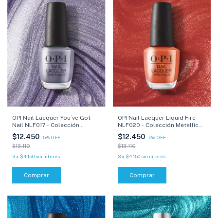
OPI Nail Lacquer You´ve Got
OPI Nail Lacquer Liquid Fire
Nail NLF017 - Colección
NLF020 - Colección Metallic
Metallic Mega Mix - 15 ml
Mega Mix - 15 ml
$12.450
$12.450
-
5
%
OFF
-
5
%
OFF
$13.110
$13.110
3
x
$4.150
sin interés
3
x
$4.150
sin interés
Comprar
Comprar