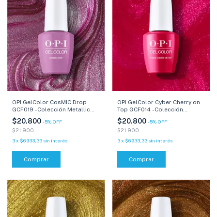
OPI GelColor CosMIC Drop
OPI GelColor Cyber Cherry on
GCF019 -Colección Metallic
Top GCF014 -Colección
Mega Mix- 15 ml
Metallic Mega Mix- 15 ml
$20.800
$20.800
-
5
%
OFF
-
5
%
OFF
$21.900
$21.900
3
x
$6.933,33
sin interés
3
x
$6.933,33
sin interés
Comprar
Comprar