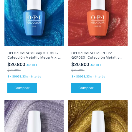
OPI GelColor Y2Slay GCF018 -
OPI GelColor Liquid Fire
Colección Metallic Mega Mix-
GCF020 -Colección Metallic
15 ml
Mega Mix- 15 ml
$20.800
$20.800
-
5
%
OFF
-
5
%
OFF
$21.900
$21.900
3
x
$6.933,33
sin interés
3
x
$6.933,33
sin interés
Comprar
Comprar