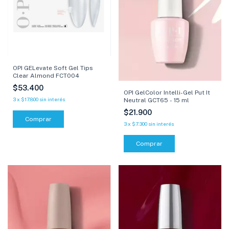
OPI GELevate Soft Gel Tips
Clear Almond FCT004
$53.400
OPI GelColor Intelli-Gel Put It
3
x
$17.800
sin interés
Neutral GCT65 - 15 ml
$21.900
3
x
$7.300
sin interés
Comprar