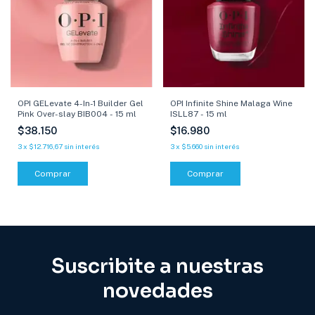
OPI Infinite Shine Malaga Wine
OPI GELevate 4-In-1 Builder Gel
ISLL87 - 15 ml
Pink Over-slay BIB004 - 15 ml
$16.980
$38.150
3
x
$5.660
sin interés
3
x
$12.716,67
sin interés
Comprar
Suscribite a nuestras
novedades