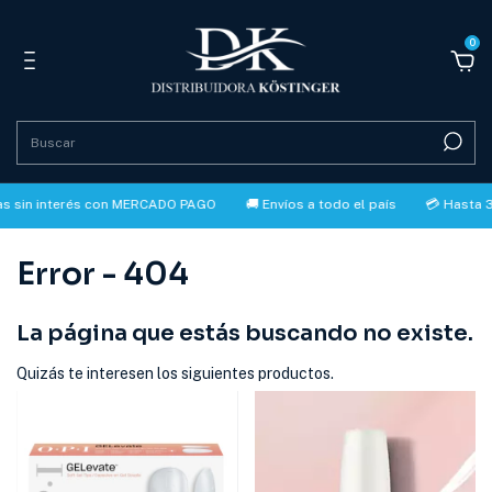
0
s sin interés con MERCADO PAGO
🚚 Envíos a todo el país
💳 Hasta 3
Error - 404
La página que estás buscando no existe.
Quizás te interesen los siguientes productos.