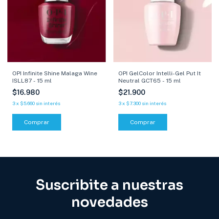
OPI Infinite Shine Malaga Wine
OPI GelColor Intelli-Gel Put It
ISLL87 - 15 ml
Neutral GCT65 - 15 ml
$16.980
$21.900
3
x
$5.660
sin interés
3
x
$7.300
sin interés
Comprar
Comprar
Suscribite a nuestras
novedades