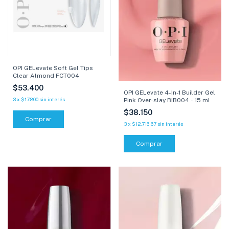
OPI GELevate Soft Gel Tips
Clear Almond FCT004
$53.400
OPI GELevate 4-In-1 Builder Gel
3
x
$17.800
sin interés
Pink Over-slay BIB004 - 15 ml
$38.150
3
x
$12.716,67
sin interés