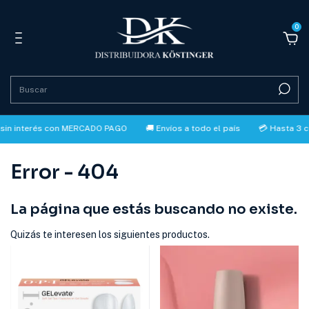
0
sin interés con MERCADO PAGO
🚚 Envíos a todo el país
💳 Hasta 3 c
Error - 404
La página que estás buscando no existe.
Quizás te interesen los siguientes productos.