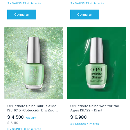
3
x
$4.833,33
sin interés
3
x
$4.833,33
sin interés
Comprar
Comprar
OPI Infinite Shine Taurus-t Me
OPI Infinite Shine Won for the
ISLH015 -Colección Big Zodiac
Ages ISL122 - 15 ml
Energy - 15 ml
$14.500
$16.980
-
10
%
OFF
$16.110
3
x
$5.660
sin interés
3
x
$4.833,33
sin interés