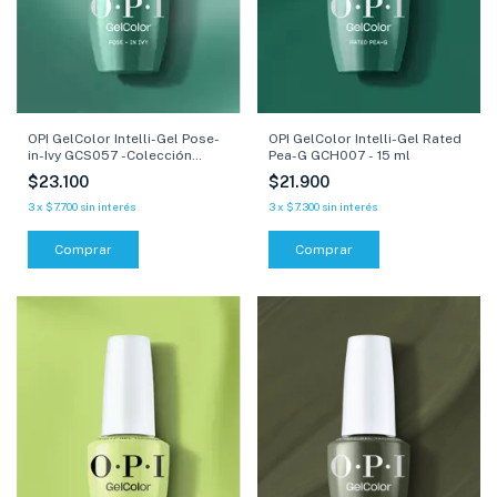
OPI GelColor Intelli-Gel Pose-
OPI GelColor Intelli-Gel Rated
in-Ivy GCS057 -Colección
Pea-G GCH007 - 15 ml
Make Em Jelly- 15 ml
$23.100
$21.900
3
x
$7.700
sin interés
3
x
$7.300
sin interés
Comprar
Comprar