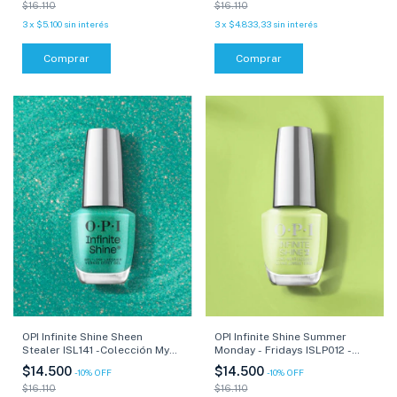
$16.110
$16.110
3
x
$5.100
sin interés
3
x
$4.833,33
sin interés
Comprar
Comprar
OPI Infinite Shine Sheen
OPI Infinite Shine Summer
Stealer ISL141 -Colección My
Monday - Fridays ISLP012 -
Me Era - 15 ml
Colección Summer Makes the
$14.500
$14.500
-
10
%
OFF
-
10
%
OFF
Rules - 15 ml
$16.110
$16.110