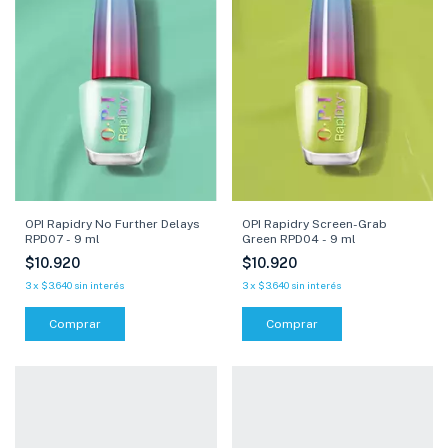
OPI Rapidry No Further Delays
OPI Rapidry Screen-Grab
RPD07 - 9 ml
Green RPD04 - 9 ml
$10.920
$10.920
3
x
$3.640
sin interés
3
x
$3.640
sin interés
Comprar
Comprar