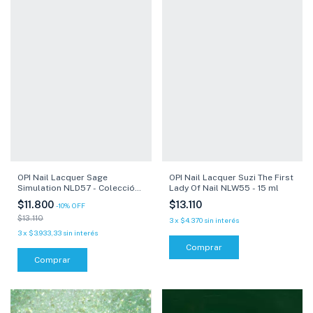
OPI Nail Lacquer Suzi The First
OPI Nail Lacquer Sage
Lady Of Nail NLW55 - 15 ml
Simulation NLD57 - Colección
Xbox - 15 ml
$13.110
$11.800
-
10
%
OFF
$13.110
3
x
$4.370
sin interés
3
x
$3.933,33
sin interés
Comprar
Comprar