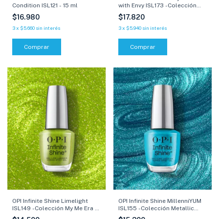
Condition ISL121 - 15 ml
with Envy ISL173 -Colección
Make Em Jelly - 15 ml
$16.980
$17.820
3
x
$5.660
sin interés
3
x
$5.940
sin interés
Comprar
Comprar
OPI Infinite Shine MillenniYUM
OPI Infinite Shine Limelight
ISL155 -Colección Metallic
ISL149 -Colección My Me Era -
Mega Mix - 15 ml
15 ml