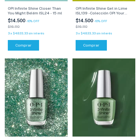
OPI Infinite Shine Closer Than
OPI Infinite Shine Get in Lime
You Might Belém ISL24 - 15 ml
ISL139 -Colección OPI Your
Way - 15 ml
$14.500
$14.500
-
10
%
OFF
-
10
%
OFF
$16.110
$16.110
3
x
$4.833,33
sin interés
3
x
$4.833,33
sin interés
Comprar
Comprar