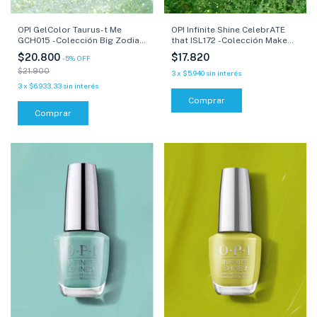
OPI Infinite Shine CelebrATE
OPI GelColor Taurus-t Me
that ISL172 -Colección Make
GCH015 -Colección Big Zodiac
Em Jelly - 15 ml
Energy- 15 ml
$17.820
$20.800
-
5
%
OFF
$21.900
3
x
$5.940
sin interés
3
x
$6.933,33
sin interés
Comprar
Comprar