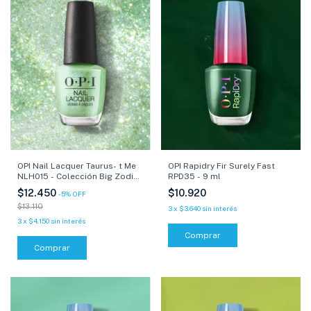
OPI Nail Lacquer Taurus- t Me
OPI Rapidry Fir Surely Fast
NLH015 - Colección Big Zodiac
RPD35 - 9 ml
Energy - 15 ml
$12.450
$10.920
-
5
%
OFF
$13.110
3
x
$3.640
sin interés
3
x
$4.150
sin interés
Comprar
Comprar