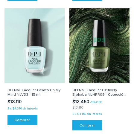
OPI Nail Lacquer Ozitively
OPI Nail Lacquer Gelato On My
Elphaba NLHRR09 - Colección
Mind NLV33 - 15 ml
Wicked - 15 ml
$12.450
$13.110
-
5
%
OFF
$13.110
3
x
$4.370
sin interés
3
x
$4.150
sin interés
Comprar
Comprar