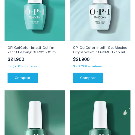
OPI GelColor Intelli-Gel I'm
OPI GelColor Intelli-Gel Mexico
Yacht Leaving GCP011 - 15 ml
City Move-mint GCM83 - 15 ml
$21.900
$21.900
3
x
$7.300
sin interés
3
x
$7.300
sin interés
Comprar
Comprar