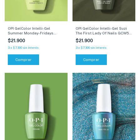
OPI GelColor Intelli-Gel Suzi
OPI GelColor Intelli-Gel
The First Lady Of Nails GCW55
Summer Monday-Fridays
- 15 ml
GCP012 - 15 ml
$21.900
$21.900
3
x
$7.300
sin interés
3
x
$7.300
sin interés
Comprar
Comprar