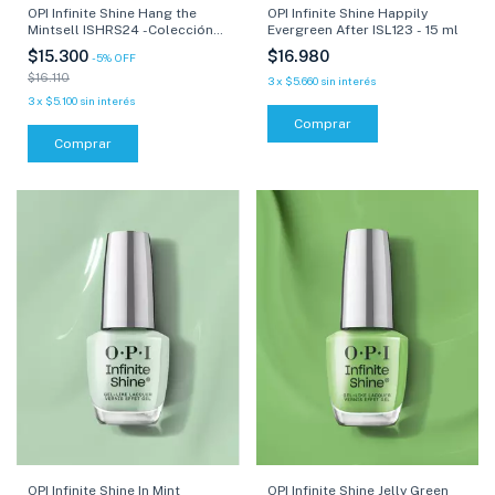
OPI Infinite Shine Happily
OPI Infinite Shine Hang the
Evergreen After ISL123 - 15 ml
Mintsell ISHRS24 -Colección
Good Enough to Treat - 15 ml
$16.980
$15.300
-
5
%
OFF
$16.110
3
x
$5.660
sin interés
3
x
$5.100
sin interés
Comprar
Comprar
OPI Infinite Shine In Mint
OPI Infinite Shine Jelly Green