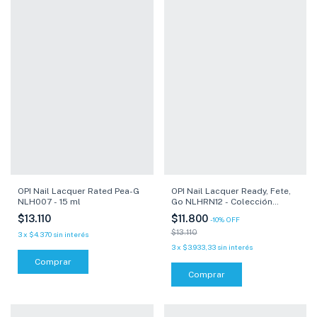
OPI Nail Lacquer Rated Pea-G
OPI Nail Lacquer Ready, Fete,
NLH007 - 15 ml
Go NLHRN12 - Colección
Celebration - 15 ml
$13.110
$11.800
-
10
%
OFF
$13.110
3
x
$4.370
sin interés
3
x
$3.933,33
sin interés
Comprar
Comprar