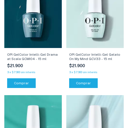
OPI GelColor Intelli-Gel Drama
OPI GelColor Intelli-Gel Gelato
at Scala GCMI04 - 15 ml
On My Mind GCV33 - 15 ml
$21.900
$21.900
3
x
$7.300
sin interés
3
x
$7.300
sin interés
Comprar
Comprar