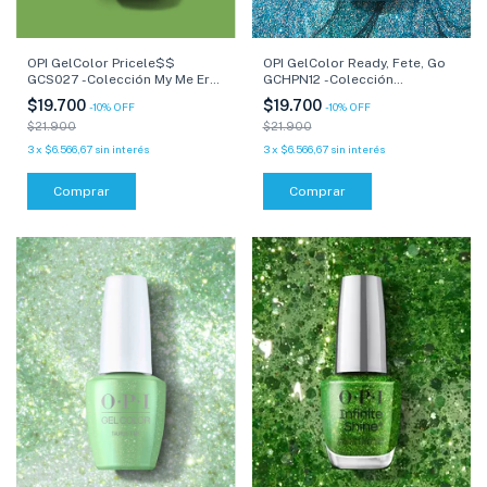
OPI GelColor Ready, Fete, Go
OPI GelColor Pricele$$
GCHPN12 -Colección
GCS027 -Colección My Me Era-
Celebration- 15 ml
15 ml
$19.700
$19.700
-
10
%
OFF
-
10
%
OFF
$21.900
$21.900
3
x
$6.566,67
sin interés
3
x
$6.566,67
sin interés
Comprar
Comprar