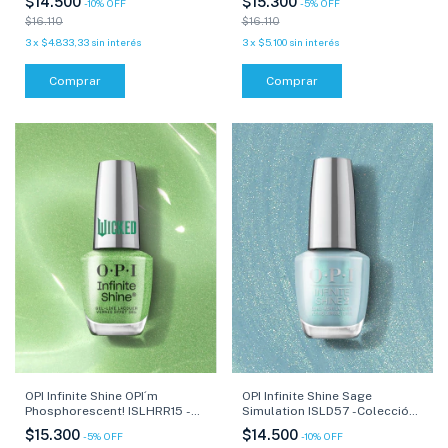
$15.300
$14.500
-
5
%
OFF
-
10
%
OFF
$16.110
$16.110
3
x
$5.100
sin interés
3
x
$4.833,33
sin interés
Comprar
Comprar
OPI Infinite Shine OPI´m
OPI Infinite Shine Sage
Phosphorescent! ISLHRR15 -
Simulation ISLD57 -Colección
Colección Wicked - 15 ml
Xbox - 15 ml
$15.300
$14.500
-
5
%
OFF
-
10
%
OFF