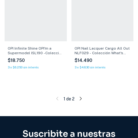
OPI Infinite Shine OPI'm a
OPI Nail Lacquer Cargo All Out
Supermodel ISL190 -Colección
NLF029 - Colección What's
What's Your Mani-tude? - 15 ml
Your Mani-tude? - 15 ml
$18.750
$14.490
3
x
$6.250
sin interés
3
x
$4.830
sin interés
1
de
2
Suscribite a nuestras