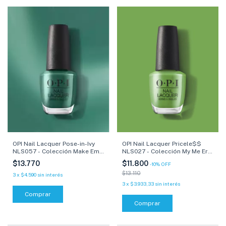
OPI Nail Lacquer Pose-in-Ivy
OPI Nail Lacquer Pricele$$
NLS057 - Colección Make Em
NLS027 - Colección My Me Era
Jelly - 15 ml
- 15 ml
$13.770
$11.800
-
10
%
OFF
$13.110
3
x
$4.590
sin interés
3
x
$3.933,33
sin interés
Comprar
Comprar