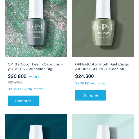
OPI GelColor Intelli-Gel Cargo
OPI GelColor Feelin´Capricorn-
All Out GCF029 -Colección
y GCH016 -Colección Big
What's Your Mani-tude?- 15 ml
Zodiac Energy- 15 ml
$24.300
$20.800
-
5
%
OFF
$21.900
3
x
$8.100
sin interés
3
x
$6.933,33
sin interés
Comprar
Comprar