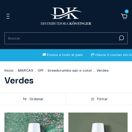
0
🚚 Envíos a todo el país
💳 Hasta 3 cuotas sin interés con 
Inicio
.
MARCAS
.
OPI
.
breadcrumbs.opi-x-color
.
Verdes
Verdes
Ordenar
Filtrar