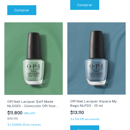
Comprar
Comprar
OPI Nail Lacquer Alpaca My
OPI Nail Lacquer $elf Made
Bags NLP33 - 15 ml
NLS020 - Colección OPI Your
Way - 15 ml
$13.110
$11.800
-
10
%
OFF
$13.110
3
x
$4.370
sin interés
3
x
$3.933,33
sin interés