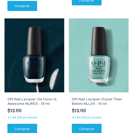
Comprar
Comprar
OPI Nail Lacquer Cia Color Is
OPI Nail Lacquer Closer Than
Awesome NLW53 - 15 ml
Belem NLL24 - 15 ml
$13.110
$13.110
3
x
$4.370
sin interés
3
x
$4.370
sin interés
Comprar
Comprar