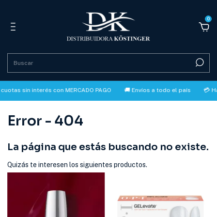
0
as sin interés con MERCADO PAGO
🚚 Envíos a todo el país
💳 Hasta 3
Error - 404
La página que estás buscando no existe.
Quizás te interesen los siguientes productos.