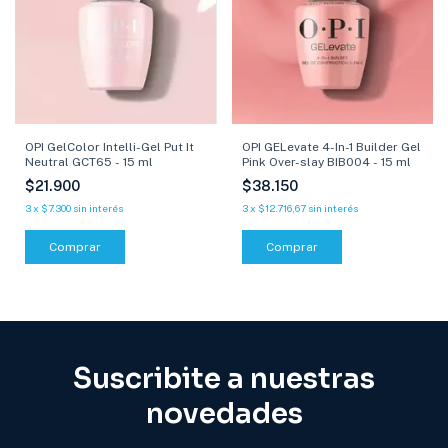
OPI GelColor Intelli-Gel Put It
OPI GELevate 4-In-1 Builder Gel
Neutral GCT65 - 15 ml
Pink Over-slay BIB004 - 15 ml
$21.900
$38.150
3
x
$7.300
sin interés
3
x
$12.716,67
sin interés
Comprar
Suscribite a nuestras
novedades