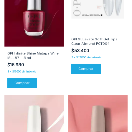
OPI GELevate Soft Gel Tips
Clear Almond FCT004
$53.400
OPI Infinite Shine Malaga Wine
3
x
$17.800
sin interés
ISLL87 - 15 ml
$16.980
3
x
$5.660
sin interés
Comprar