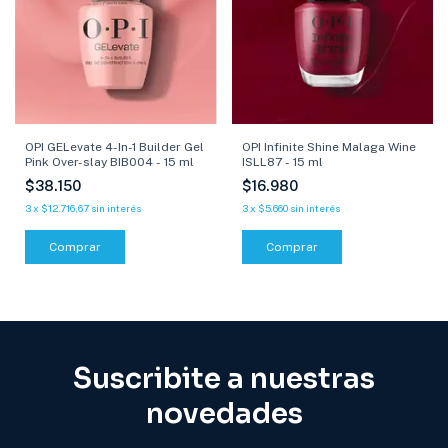
OPI Infinite Shine Malaga Wine
OPI GELevate 4-In-1 Builder Gel
ISLL87 - 15 ml
Pink Over-slay BIB004 - 15 ml
$16.980
$38.150
3
x
$5.660
sin interés
3
x
$12.716,67
sin interés
Comprar
Suscribite a nuestras
novedades