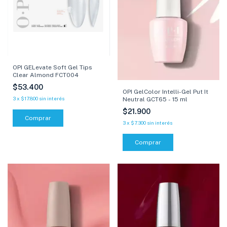
OPI GELevate Soft Gel Tips
Clear Almond FCT004
$53.400
OPI GelColor Intelli-Gel Put It
3
x
$17.800
sin interés
Neutral GCT65 - 15 ml
$21.900
3
x
$7.300
sin interés
Comprar