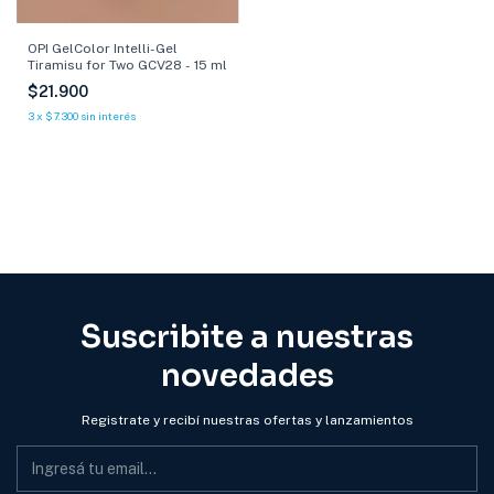
OPI GelColor Intelli-Gel
Tiramisu for Two GCV28 - 15 ml
$21.900
3
x
$7.300
sin interés
Suscribite a nuestras
novedades
Registrate y recibí nuestras ofertas y lanzamientos