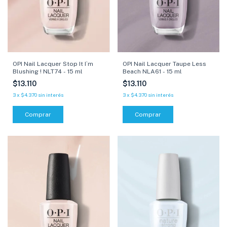
OPI Nail Lacquer Taupe Less
OPI Nail Lacquer Stop It I`m
Beach NLA61 - 15 ml
Blushing ! NLT74 - 15 ml
$13.110
$13.110
3
x
$4.370
sin interés
3
x
$4.370
sin interés
Comprar
Comprar