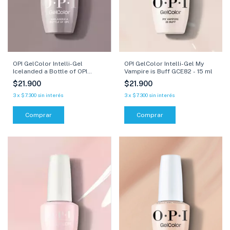
OPI GelColor Intelli-Gel
OPI GelColor Intelli-Gel My
Icelanded a Bottle of OPI
Vampire is Buff GCE82 - 15 ml
GCI53 - 15 ml
$21.900
$21.900
3
x
$7.300
sin interés
3
x
$7.300
sin interés
Comprar
Comprar