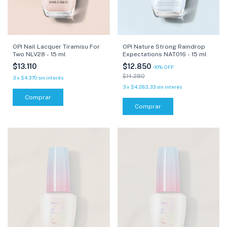
OPI Nail Lacquer Tiramisu For
OPI Nature Strong Raindrop
Two NLV28 - 15 ml
Expectations NAT016 - 15 ml
$13.110
$12.850
-
10
%
OFF
$14.280
3
x
$4.370
sin interés
3
x
$4.283,33
sin interés
Comprar
Comprar