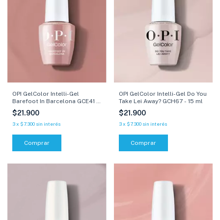
OPI GelColor Intelli-Gel
OPI GelColor Intelli-Gel Do You
Barefoot In Barcelona GCE41 -
Take Lei Away? GCH67 - 15 ml
15 ml
$21.900
$21.900
3
x
$7.300
sin interés
3
x
$7.300
sin interés
Comprar
Comprar