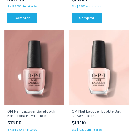
3
x
$5.660
sin interés
3
x
$5.660
sin interés
Comprar
Comprar
OPI Nail Lacquer Barefoot In
OPI Nail Lacquer Bubble Bath
Barcelona NLE41 - 15 ml
NLS86 - 15 ml
$13.110
$13.110
3
x
$4.370
sin interés
3
x
$4.370
sin interés