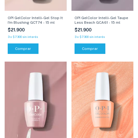
OPI GelColor Intelli-Gel Stop It
OPI GelColor Intelli-Gel Taupe
I'm Blushing GCT74 - 15 ml
Less Beach GCA61 - 15 ml
$21.900
$21.900
3
x
$7.300
sin interés
3
x
$7.300
sin interés
Comprar
Comprar