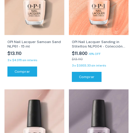
OPI Nail Lacquer Samoan Sand
OPI Nail Lacquer Sanding in
NLP61 - 15 ml
Stilettos NLP004 - Colección
Summer Makes the Rules - 15
$13.110
$11.800
-
10
%
OFF
ml
$13.110
3
x
$4.370
sin interés
3
x
$3.933,33
sin interés
Comprar
Comprar