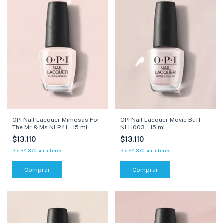
OPI Nail Lacquer Mimosas For
OPI Nail Lacquer Movie Buff
The Mr & Ms NLR41 - 15 ml
NLH003 - 15 ml
$13.110
$13.110
3
x
$4.370
sin interés
3
x
$4.370
sin interés
Comprar
Comprar