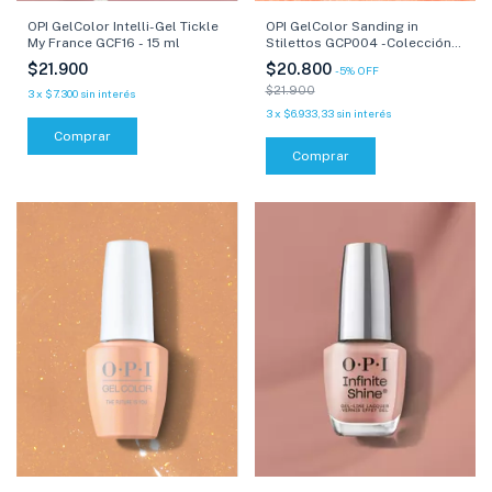
OPI GelColor Intelli-Gel Tickle
OPI GelColor Sanding in
My France GCF16 - 15 ml
Stilettos GCP004 -Colección
Summer the Makes Rules- 15
$21.900
$20.800
-
5
%
OFF
ml
$21.900
3
x
$7.300
sin interés
3
x
$6.933,33
sin interés
Comprar
Comprar