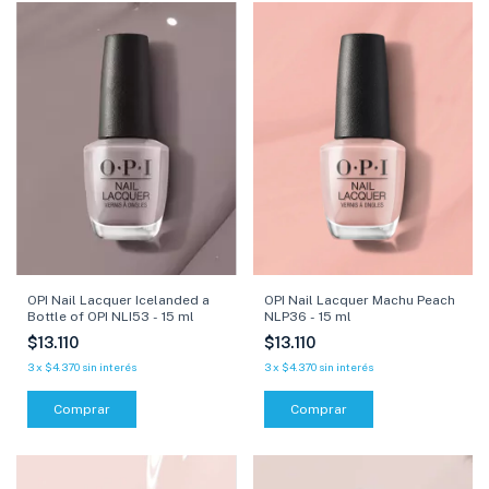
OPI Nail Lacquer Icelanded a
OPI Nail Lacquer Machu Peach
Bottle of OPI NLI53 - 15 ml
NLP36 - 15 ml
$13.110
$13.110
3
x
$4.370
sin interés
3
x
$4.370
sin interés
Comprar
Comprar