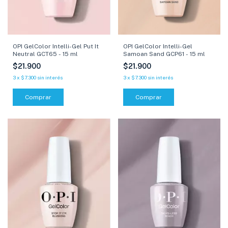
OPI GelColor Intelli-Gel
OPI GelColor Intelli-Gel Put It
Samoan Sand GCP61 - 15 ml
Neutral GCT65 - 15 ml
$21.900
$21.900
3
x
$7.300
sin interés
3
x
$7.300
sin interés
Comprar
Comprar