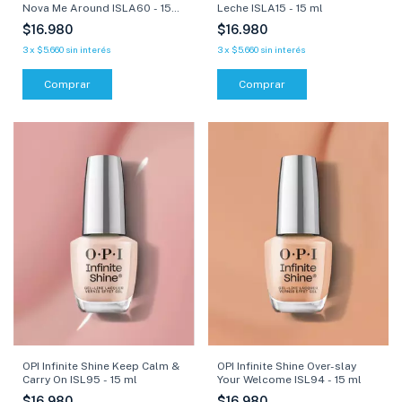
Nova Me Around ISLA60 - 15
Leche ISLA15 - 15 ml
ml
$16.980
$16.980
3
x
$5.660
sin interés
3
x
$5.660
sin interés
Comprar
Comprar
OPI Infinite Shine Keep Calm &
OPI Infinite Shine Over-slay
Carry On ISL95 - 15 ml
Your Welcome ISL94 - 15 ml
$16.980
$16.980