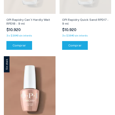
OPI Rapidry Can´t Hardly Wait
OPI Rapidry Quick Sand RPD17 -
RPD18 - 9 ml
9 ml
$10.920
$10.920
3
x
$3.640
sin interés
3
x
$3.640
sin interés
Comprar
Comprar
Sin stock