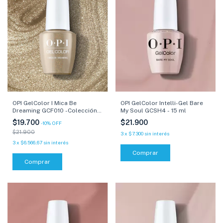
OPI GelColor I Mica Be
OPI GelColor Intelli-Gel Bare
Dreaming GCF010 -Colección
My Soul GCSH4 - 15 ml
Fall Wonders- 15 ml
$19.700
$21.900
-
10
%
OFF
$21.900
3
x
$7.300
sin interés
3
x
$6.566,67
sin interés
Comprar
Comprar