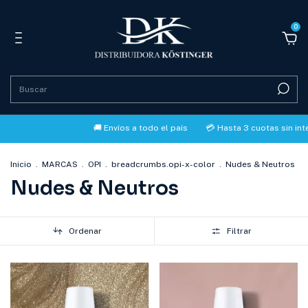
0
🚚 Envíos a todo el país
💳 Hasta 3 cuotas sin interés con M
Inicio
.
MARCAS
.
OPI
.
breadcrumbs.opi-x-color
.
Nudes & Neutros
Nudes & Neutros
Ordenar
Filtrar