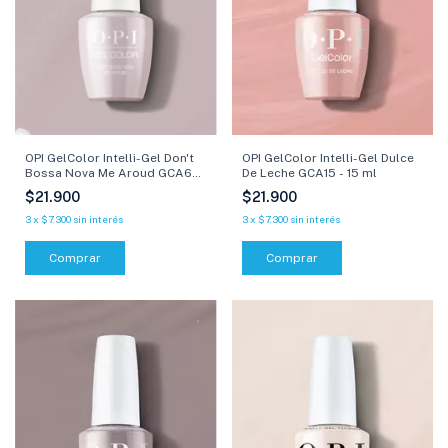
OPI GelColor Intelli-Gel Don't
OPI GelColor Intelli-Gel Dulce
Bossa Nova Me Aroud GCA60
De Leche GCA15 - 15 ml
- 15 ml
$21.900
$21.900
3
x
$7.300
sin interés
3
x
$7.300
sin interés
Comprar
Comprar