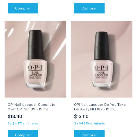
Comprar
Comprar
OPI Nail Lacquer Do You Take
OPI Nail Lacquer Coconuts
Lei Away NLH67 - 15 ml
Over OPI NLF89 - 15 ml
$13.110
$13.110
3
x
$4.370
sin interés
3
x
$4.370
sin interés
Comprar
Comprar