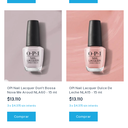
OPI Nail Lacquer Dulce De
OPI Nail Lacquer Don't Bossa
Leche NLA15 - 15 ml
Nova Me Aroud NLA60 - 15 ml
$13.110
$13.110
3
x
$4.370
sin interés
3
x
$4.370
sin interés
Comprar
Comprar