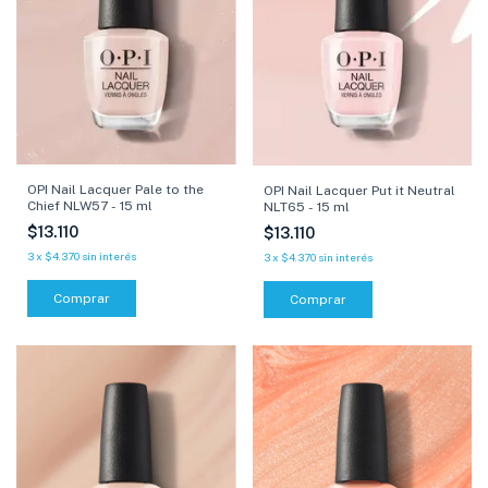
OPI Nail Lacquer Pale to the
OPI Nail Lacquer Put it Neutral
Chief NLW57 - 15 ml
NLT65 - 15 ml
$13.110
$13.110
3
x
$4.370
sin interés
3
x
$4.370
sin interés
Comprar
Comprar