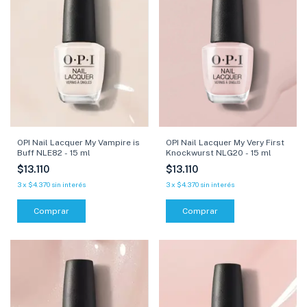
OPI Nail Lacquer My Vampire is
OPI Nail Lacquer My Very First
Buff NLE82 - 15 ml
Knockwurst NLG20 - 15 ml
$13.110
$13.110
3
x
$4.370
sin interés
3
x
$4.370
sin interés
Comprar
Comprar