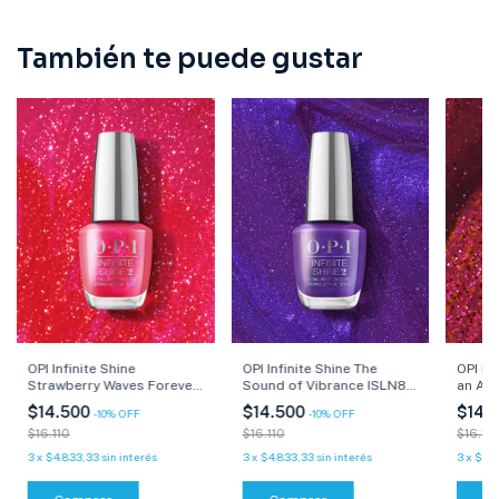
También te puede gustar
OPI Infinite Shine The
OPI Inf
OPI Infinite Shine
Sound of Vibrance ISLN85
an Act
Strawberry Waves Forever
-Colección Malibú - 15 ml
Colecc
ISLN84 -Colección Malibú
$14.500
$14.
$14.500
-
10
%
OFF
-
10
%
OFF
ml
- 15 ml
$16.110
$16.110
$16.110
3
x
$4.833,33
sin interés
3
x
$4.8
3
x
$4.833,33
sin interés