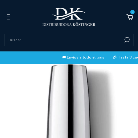
0
🚚 Envíos a todo el país
💳 Hasta 3 cuotas sin