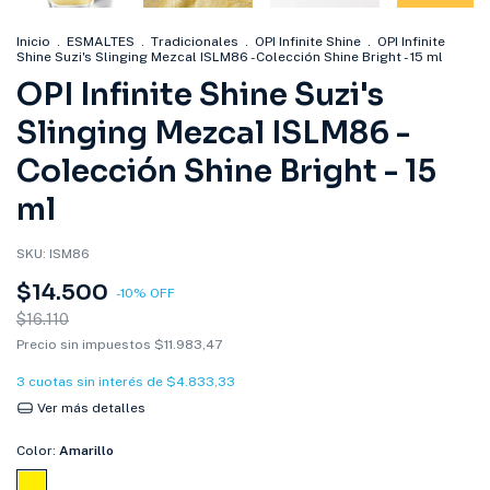
Inicio
.
ESMALTES
.
Tradicionales
.
OPI Infinite Shine
.
OPI Infinite
Shine Suzi's Slinging Mezcal ISLM86 -Colección Shine Bright - 15 ml
OPI Infinite Shine Suzi's
Slinging Mezcal ISLM86 -
Colección Shine Bright - 15
ml
SKU:
ISM86
$14.500
-
10
%
OFF
$16.110
Precio sin impuestos
$11.983,47
3
cuotas sin interés de
$4.833,33
Ver más detalles
Color:
Amarillo