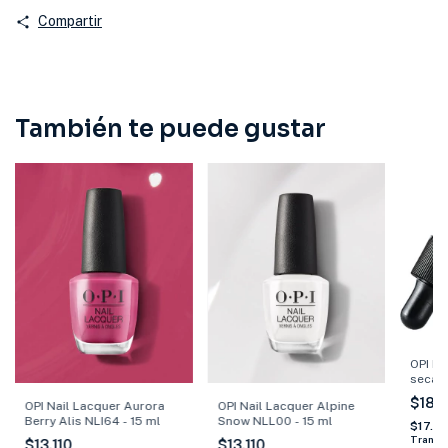
Compartir
También te puede gustar
OPI Na
secado
Ml
$18.
OPI Nail Lacquer Aurora
OPI Nail Lacquer Alpine
Berry Alis NLI64 - 15 ml
Snow NLL00 - 15 ml
$17.2
Transf
$13.110
$13.110