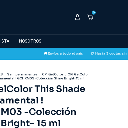
0
ISTA
NOSOTROS
🚚 Envíos a todo el país
💳 Hasta 3 cuotas sin interés co
ES
.
Semipermanentes
.
OPI GelColor
.
OPI GelColor
namental ! GCHRM03 -Colección Shine Bright- 15 ml
elColor This Shade
namental !
M03 -Colección
Bright- 15 ml