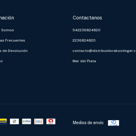
mación
Contactanos
s Somos
542236824820
as Frecuentes
2236824820
as de Devolución
contacto@distribuidorakostinger.
to
Mar del Plata
Medios de envío