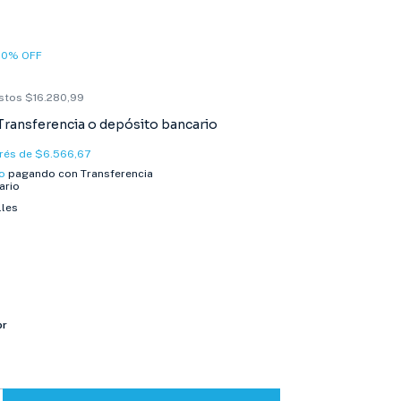
10
%
OFF
estos
$16.280,99
Transferencia o depósito bancario
erés de
$6.566,67
o
pagando con Transferencia
ario
lles
or