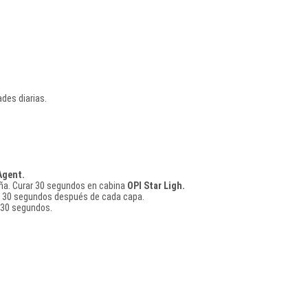
des diarias.
Agent.
a uña. Curar 30 segundos en cabina
OPI Star Ligh.
urar 30 segundos después de cada capa.
r 30 segundos.