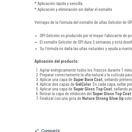
* Aplicación rápida y sencilla
* Aplicación y eliminación sin dañar el esmalte
Ventajas de la fórmula del esmalte de uñas Gelcolor de OP
OPI Gelcolor es producido por el mayor fabricante de 
El esmalte Gelcolor de OPI dura 3 semanas y está dise
Su fórmula no daña las uñas naturales y ayuda a mante
Aplicación del producto:
Agitar enérgicamente todos los frascos durante 1 min
Preparar correctamente la uña natural y la cutícula pa
Aplicar una capa de
Super Base Coat
, sellando primer
Aplicar dos capas de
GelColor
. En cada capa, sellar p
Aplicar una capa de
Super Gloss Top Coat
, sellando p
Retirar la capa de inhibición del
Super Gloss Top Coat
Finalizar con una gota de
Nature Strong Glow Up
sobre
Compartir