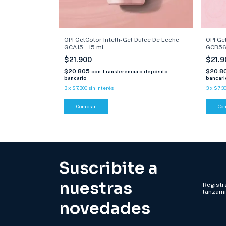
OPI Ge
lpine Snow
OPI GelColor Intelli-Gel Dulce De Leche
GCB56 
GCA15 - 15 ml
$21.
$21.900
$20.8
$20.805
o depósito
con
Transferencia o depósito
bancari
bancario
3
x
$7.3
3
x
$7.300
sin interés
Co
Comprar
Suscribite a
nuestras
Registra
lanzam
novedades