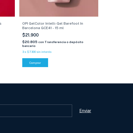
OPI GelColor In
s
OPI GelColor Intelli-Gel Barefoot In
GCP40 - 15 ml
Barcelona GCE41 - 15 ml
$21.900
$21.900
$20.805
$20.805
con
Tra
con
Transferencia o depósito
bancario
bancario
3
x
$7.300
sin inter
3
x
$7.300
sin interés
Comprar
Comprar