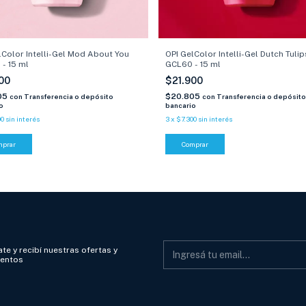
lColor Intelli-Gel Mod About You
OPI GelColor Intelli-Gel Dutch Tulip
- 15 ml
GCL60 - 15 ml
900
$21.900
05
$20.805
con
Transferencia o depósito
con
Transferencia o depósito
o
bancario
00
sin interés
3
x
$7.300
sin interés
mprar
Comprar
te y recibí nuestras ofertas y
ientos