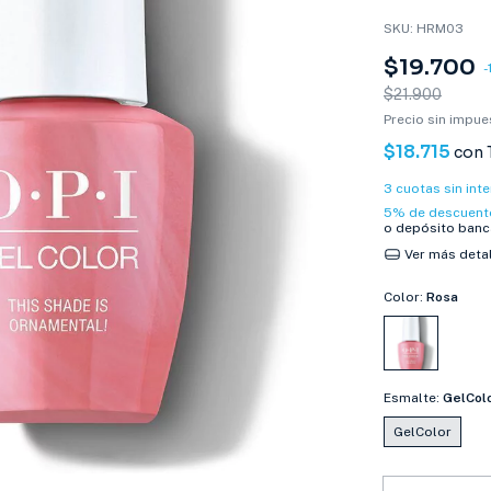
SKU:
HRM03
$19.700
-
$21.900
Precio sin impu
$18.715
con
3
cuotas sin int
5% de descuent
o depósito banc
Ver más deta
Color:
Rosa
Esmalte:
GelCol
GelColor