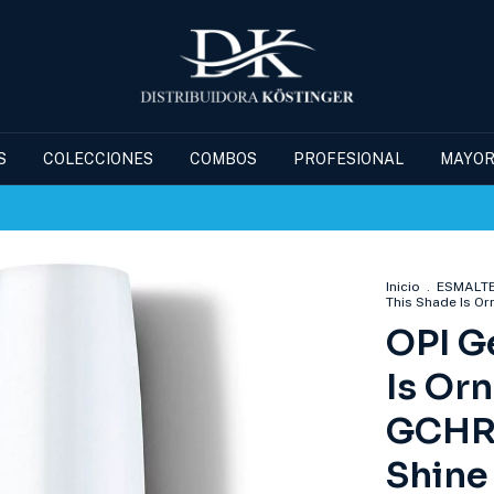
S
COLECCIONES
COMBOS
PROFESIONAL
MAYOR
Inicio
.
ESMALT
This Shade Is Or
OPI G
Is Or
GCHR
Shine 