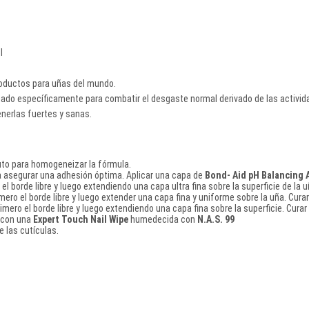
I
productos para uñas del mundo.
ñado específicamente para combatir el desgaste normal derivado de las activida
nerlas fuertes y sanas.
uto para homogeneizar la fórmula.
ra asegurar una adhesión óptima. Aplicar una capa de
Bond- Aid pH Balancing 
o el borde libre y luego extendiendo una capa ultra fina sobre la superficie de l
rimero el borde libre y luego extender una capa fina y uniforme sobre la uña. C
rimero el borde libre y luego extendiendo una capa fina sobre la superficie. Cura
con una
Expert Touch Nail Wipe
humedecida con
N.A.S. 99
 las cutículas.