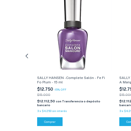
 - Electric
SALLY HANSEN -Complete Salón - Fe Fi
SALLY
Fo Plum - 15 ml
A Mang
$12.750
$12.
-
15
%
OFF
$15.000
$15.00
$12.112,50
$12.11
a o depósito
con
Transferencia o depósito
bancario
bancari
3
x
$4.250
sin interés
3
x
$4.2