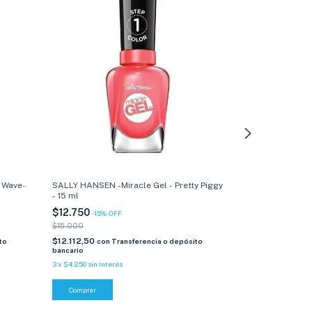
 Wave-
SALLY HANSEN -Miracle Gel - Pretty Piggy
SALLY HANSEN -
- 15 ml
Cute - 15 ml
$12.750
$12.750
-
15
%
OFF
-
15
%
O
$15.000
$15.000
$12.112,50
$12.112,50
to
con
Transferencia o depósito
con
T
bancario
bancario
3
x
$4.250
sin interés
3
x
$4.250
sin inter