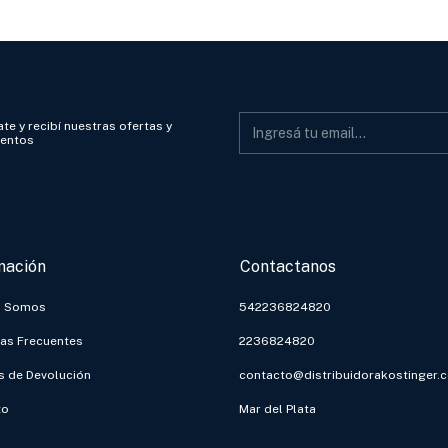
te y recibí nuestras ofertas y
ientos
mación
Contactanos
s Somos
542236824820
as Frecuentes
2236824820
as de Devolución
contacto@distribuidorakostinger.
to
Mar del Plata