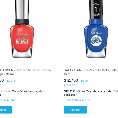
 HANSEN -Complete Salón - Kook
SALLY HANSEN -Miracle Gel - Tidal
o - 15 ml
15 ml
750
$12.750
-
15
%
OFF
-
15
%
OFF
0
$15.000
2,50
$12.112,50
con
Transferencia o depósito
con
Transferencia o depósi
o
bancario
50
sin interés
3
x
$4.250
sin interés