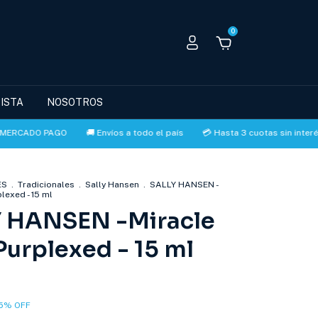
0
ISTA
NOSOTROS
O PAGO
🚚 Envíos a todo el país
💳 Hasta 3 cuotas sin interés con 
ES
.
Tradicionales
.
Sally Hansen
.
SALLY HANSEN -
plexed - 15 ml
 HANSEN -Miracle
Purplexed - 15 ml
5
%
OFF