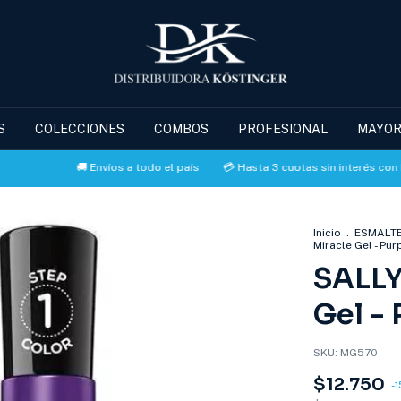
S
COLECCIONES
COMBOS
PROFESIONAL
MAYOR
🚚 Envíos a todo el país
💳 Hasta 3 cuotas sin interés con MERCAD
Inicio
.
ESMALT
Miracle Gel - Pur
SALLY
Gel - 
SKU:
MG570
$12.750
-
1