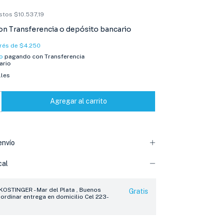
estos
$10.537,19
on
Transferencia o depósito bancario
erés de
$4.250
o
pagando con Transferencia
ario
lles
envío
cal
 KOSTINGER - Mar del Plata , Buenos
Gratis
oordinar entrega en domicilio Cel 223-