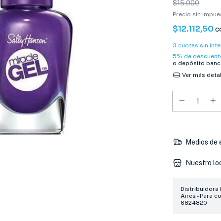
$15.000
Precio sin impu
$12.112,50
c
3
cuotas sin int
5% de descuent
o depósito banc
Ver más deta
Medios de 
Nuestro lo
Distribuidora
Aires - Para c
6824820